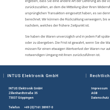
ergeben, dass Sie eine andere Art der Lieferung als die
zurückzuzahlen, an dem die Mitteilung über Ihren Widerru
ursprünglichen Transaktion eingesetzt haben, es sei den
berechnet. Wir können die Rückzahlung verweigern, bis w
nachdem, welches der frühere Zeitpunkt ist.
Sie haben die Waren unverzüglich und in jedem Fall spät
oder zu übergeben. Die Frist ist gewahrt, wenn Sie die 
müssen für einen etwaigen Wertverlust der Waren nur au
notwendigen Umgang mit ihnen zurückzuführen ist.
INTUS Elektronik GmbH
Rechtlic
INTUS Elektronik GmbH
Impressum
Zillenhardtstraße 35
AGB
73037 Göppingen
Datenschutz
Telefon +49 (0)7161 38997-0