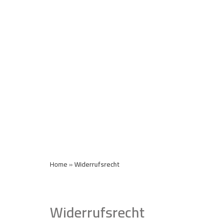
Und Innovation
Mit über 25 Jahren Erfahrung in der Industrie bieten wir inn
zuverlässige Partnerschaften, die Erfolg vorantreiben. Vertra
um Ihren wachsenden Anforderungen gerecht zu werden."
Home
»
Widerrufsrecht
Widerrufsrecht