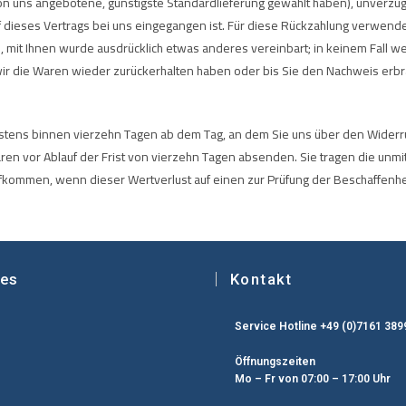
 von uns angebotene, günstigste Standardlieferung gewählt haben), unverz
f dieses Vertrags bei uns eingegangen ist. Für diese Rückzahlung verwende
n, mit Ihnen wurde ausdrücklich etwas anderes vereinbart; in keinem Fall 
ir die Waren wieder zurückerhalten haben oder bis Sie den Nachweis erbr
estens binnen vierzehn Tagen ab dem Tag, an dem Sie uns über den Widerr
Waren vor Ablauf der Frist von vierzehn Tagen absenden. Sie tragen die un
fkommen, wenn dieser Wertverlust auf einen zur Prüfung der Beschaffenhe
hes
Kontakt
Service Hotline +49 (0)7161 389
Öffnungszeiten
Mo – Fr von 07:00 – 17:00 Uhr